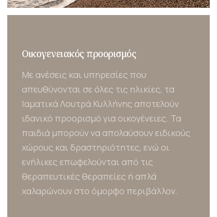
Οικογενειακός προορισμός
Έ
Με ανέσεις και υπηρεσίες που
Τ
απευθύνονται σε όλες τις ηλικίες, τα
έ
Ιαματικά Λουτρά Κυλλήνης αποτελούν
θ
ιδανικό προορισμό για οικογένειες. Τα
π
ό
παιδιά μπορούν να απολαύσουν ειδικούς
κ
χώρους και δραστηριότητες, ενώ οι
θ
ενήλικες επωφελούνται από τις
ν
θεραπευτικές θεραπείες ή απλά
κ
χαλαρώνουν στο όμορφο περιβάλλον.
α
ε